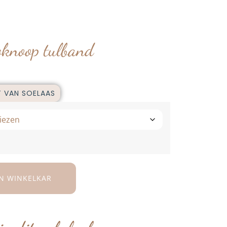
knoop tulband
T VAN SOELAAS
N WINKELKAR