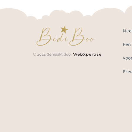
Nee
Een
WebXpertise
© 2024 Gemaakt door
Voo
Pri