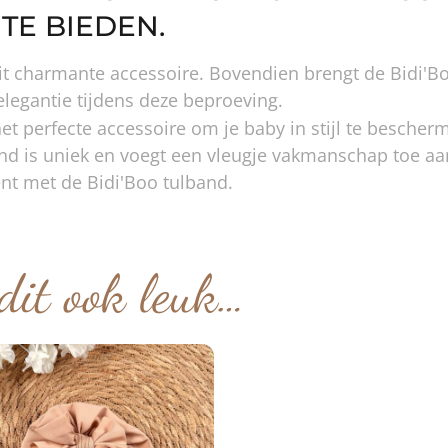
TE BIEDEN.
t dit charmante accessoire. Bovendien brengt de Bidi
egantie tijdens deze beproeving.
 het perfecte accessoire om je baby in stijl te besch
and is uniek en voegt een vleugje vakmanschap toe aan
ent met de Bidi'Boo tulband.
dit ook leuk…