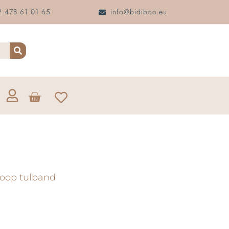
 478 61 01 65
info@bidiboo.eu
oop tulband