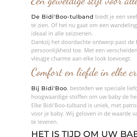
Een geweldige stijl voor all
biedt je een vee
De Bidi'Boo-tulband
te zien. Of het nu gaat om een wandeling i
ideaal in alle seizoenen.
Dankzij het doordachte ontwerp past de B
persoonlijkheid toe. Met een verscheiden
vleugje charme aan elke look toevoegt.
Comfort en liefde in elke cr
, besteden we speciale lie
Bij Bidi'Boo
hoogwaardige stoffen om uw baby de hel
Elke Bidi'Boo-tulband is uniek, met patr
voor je baby. Wij geloven in de waarde 
te leveren.
HET IS TIJD OM UW BA