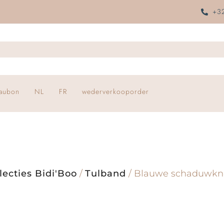
+32
aubon
NL
FR
wederverkooporder
lecties Bidi'Boo
/
Tulband
/ Blauwe schaduwkn