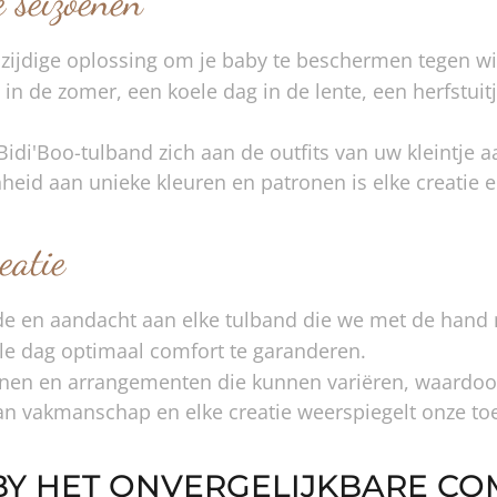
e seizoenen
lzijdige oplossing om je baby te beschermen tegen wind
n de zomer, een koele dag in de lente, een herfstuitje
idi'Boo-tulband zich aan de outfits van uw kleintje a
heid aan unieke kleuren en patronen is elke creatie 
eatie
fde en aandacht aan elke tulband die we met de hand
e dag optimaal comfort te garanderen.
onen en arrangementen die kunnen variëren, waardoor 
van vakmanschap en elke creatie weerspiegelt onze to
BY HET ONVERGELIJKBARE CO