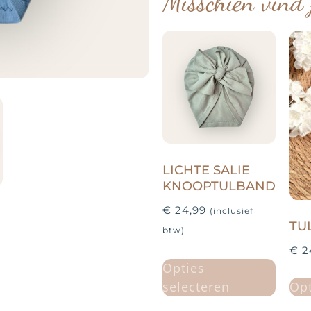
Misschien vind 
LICHTE SALIE
KNOOPTULBAND
€
24,99
(inclusief
TU
btw)
€
2
Opties
selecteren
Opt