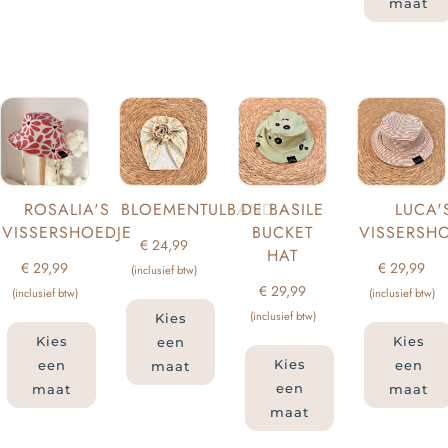
maat
ROSALIA'S
BLOEMENTULBAND
DE BASILE
LUCA'
VISSERSHOEDJE
BUCKET
VISSERSH
€
24,99
HAT
€
29,99
€
29,99
(inclusief btw)
€
29,99
(inclusief btw)
(inclusief btw)
(inclusief btw)
Kies
Kies
Kies
een
Kies
een
een
maat
een
maat
maat
maat