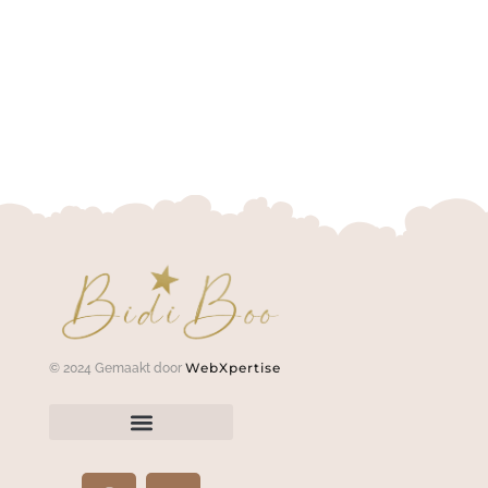
WebXpertise
© 2024 Gemaakt door
Neem contact met ons op
Een artikel retourneren?