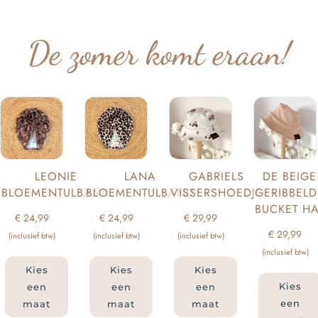
De zomer komt eraan!
LEONIE
LANA
GABRIELS
DE BEIGE
BLOEMENTULBAND
BLOEMENTULBAND
VISSERSHOEDJE
GERIBBELD
BUCKET HA
€
24,99
€
24,99
€
29,99
€
29,99
(inclusief btw)
(inclusief btw)
(inclusief btw)
(inclusief btw)
Kies
Kies
Kies
Kies
een
een
een
een
maat
maat
maat