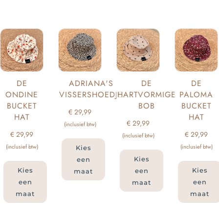
DE
ADRIANA'S
DE
DE
ONDINE
VISSERSHOEDJE
HARTVORMIGE
PALOMA
BUCKET
BOB
BUCKET
€
29,99
HAT
HAT
€
29,99
(inclusief btw)
€
29,99
€
29,99
(inclusief btw)
(inclusief btw)
(inclusief btw)
Kies
Kies
een
Kies
Kies
een
maat
een
een
maat
maat
maat