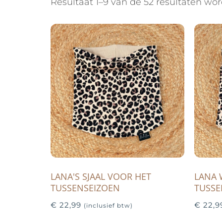
Resultaat 1–9 van de 52 resultaten wo
LANA'S SJAAL VOOR HET
LANA 
TUSSENSEIZOEN
TUSSE
€
22,99
€
22,9
(inclusief btw)