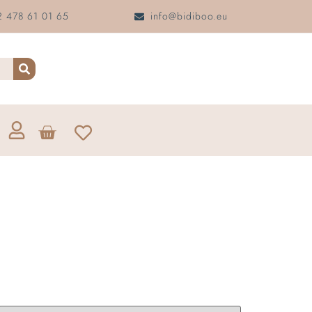
 478 61 01 65
info@bidiboo.eu