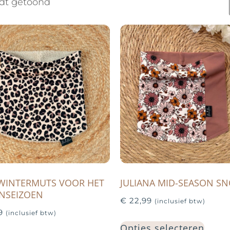
rdt getoond
WINTERMUTS VOOR HET
JULIANA MID-SEASON S
NSEIZOEN
€
22,99
(inclusief btw)
9
(inclusief btw)
Opties selecteren