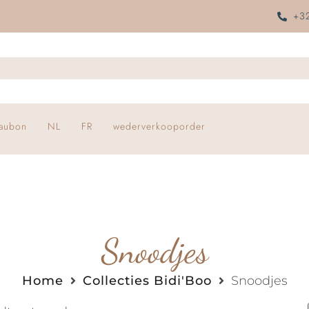
+32
aubon
NL
FR
wederverkooporder
Snoodjes
Home
Collecties Bidi'Boo
Snoodjes