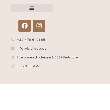
Neem contact met ons op
Een artikel retourneren?
+32 478 61 01 65
info@bidiboo.eu
Rue boven d’odeigne 1, 6687 Bertogne
BE0771 501 475