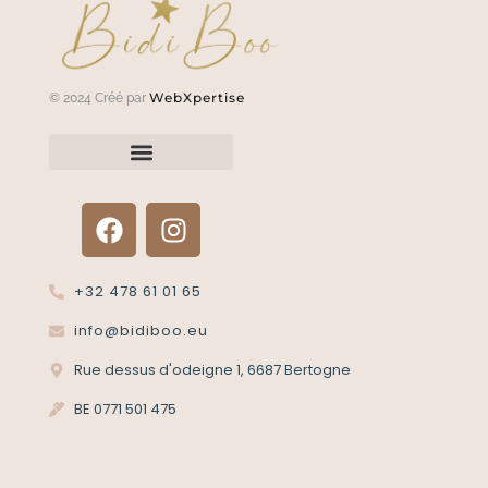
WebXpertise
© 2024 Créé par
Renvoyer un article?
Termes et conditions
Politique de confidentialité
+32 478 61 01 65
info@bidiboo.eu
Rue dessus d'odeigne 1, 6687 Bertogne
BE 0771 501 475