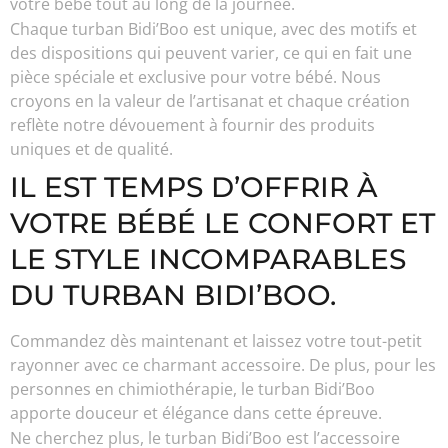
votre bébé tout au long de la journée.
Chaque turban Bidi’Boo est unique, avec des motifs et
des dispositions qui peuvent varier, ce qui en fait une
pièce spéciale et exclusive pour votre bébé. Nous
croyons en la valeur de l’artisanat et chaque création
reflète notre dévouement à fournir des produits
uniques et de qualité.
IL EST TEMPS D’OFFRIR À
VOTRE BÉBÉ LE CONFORT ET
LE STYLE INCOMPARABLES
DU TURBAN BIDI’BOO.
Commandez dès maintenant et laissez votre tout-petit
rayonner avec ce charmant accessoire. De plus, pour les
personnes en chimiothérapie, le turban Bidi’Boo
apporte douceur et élégance dans cette épreuve.
Ne cherchez plus, le turban Bidi’Boo est l’accessoire