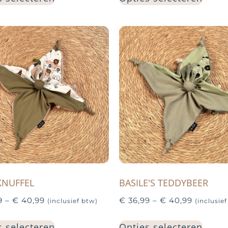
NUFFEL
BASILE'S TEDDYBEER
9
–
€
40,99
€
36,99
–
€
40,99
(inclusief btw)
(inclusie
s selecteren
Opties selecteren