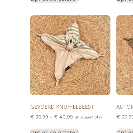
GEVOERD KNUFFELBEEST
AUTOK
€
36,99
–
€
40,99
€
36,9
(inclusief btw)
Opties selecteren
Optie