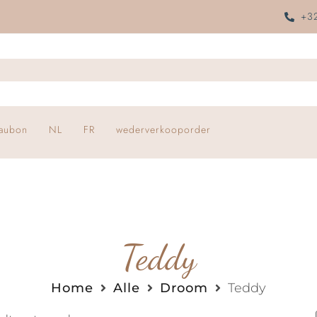
+32
aubon
NL
FR
wederverkooporder
Teddy
Home
Alle
Droom
Teddy