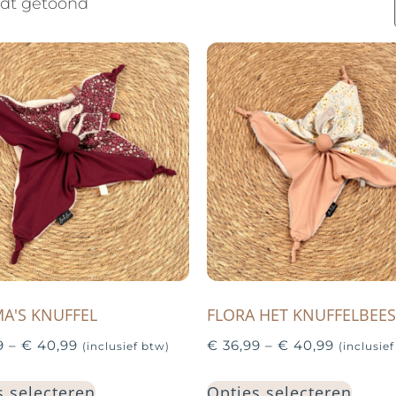
rdt getoond
A'S KNUFFEL
FLORA HET KNUFFELBEES
9
–
€
40,99
€
36,99
–
€
40,99
(inclusief btw)
(inclusie
s selecteren
Opties selecteren