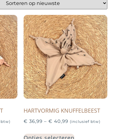
T
HARTVORMIG KNUFFELBEEST
€
36,99
–
€
40,99
f btw)
(inclusief btw)
Opties selecteren