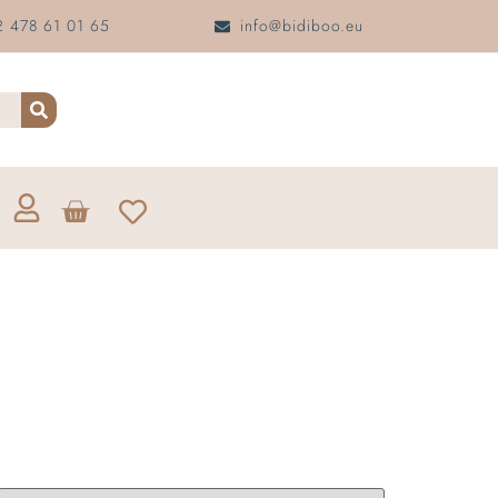
 478 61 01 65
info@bidiboo.eu