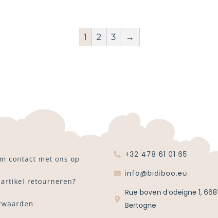
1
2
3
→
+32 478 61 01 65
m contact met ons op
info@bidiboo.eu
 artikel retourneren?
Rue boven d’odeigne 1, 668
rwaarden
Bertogne