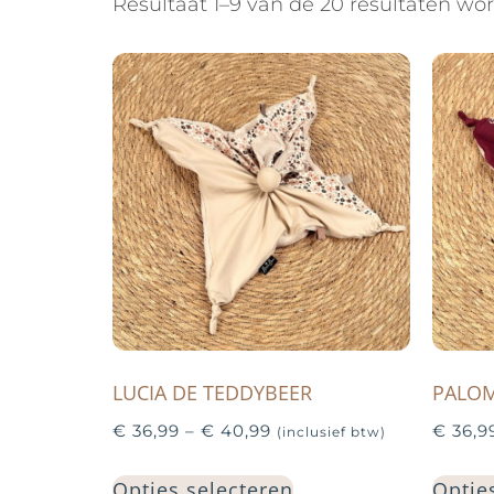
Resultaat 1–9 van de 20 resultaten wo
LUCIA DE TEDDYBEER
PALOM
€
36,99
–
€
40,99
€
36,9
(inclusief btw)
Opties selecteren
Optie