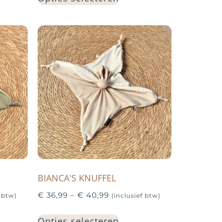
BIANCA'S KNUFFEL
€
36,99
–
€
40,99
f btw)
(inclusief btw)
Opties selecteren