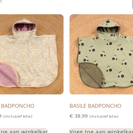
n
A BADPONCHO
BASILE BADPONCHO
9
€
38,99
(inclusief btw)
(inclusief btw)
toe aan winkelkar
Voeg toe aan winkelka