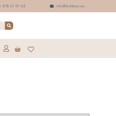
 478 61 01 65
info@bidiboo.eu