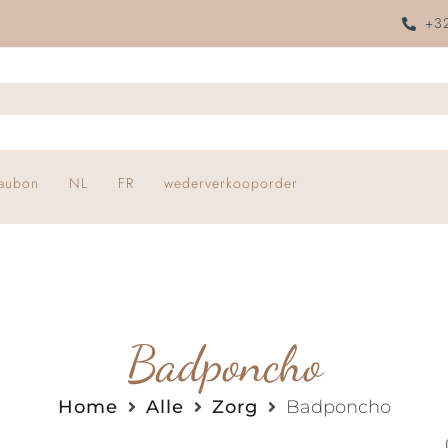
+32
aubon
NL
FR
wederverkooporder
Badponcho
Home
Alle
Zorg
Badponcho