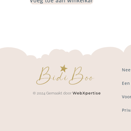
Voeg toe aan winkelkar
Nee
Een
WebXpertise
© 2024 Gemaakt door
Voo
Pri