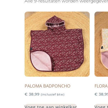
Alle 9-resultaten worden weergegeve
PALOMA BADPONCHO
FLOR
€
38,99
€
38,9
(inclusief btw)
Voeg toe aan winkelkar
Voeg 