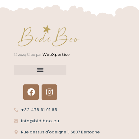
WebXpertise
© 2024 Créé par
Renvoyer un article?
Termes et conditions
Politique de confidentialité
+32 478 61 01 65
info@bidiboo.eu
Rue dessus d'odeigne 1, 6687 Bertogne