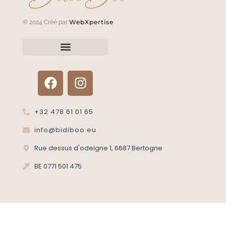
WebXpertise
© 2024 Créé par
Renvoyer un article?
Termes et conditions
Politique de confidentialité
+32 478 61 01 65
info@bidiboo.eu
Rue dessus d'odeigne 1, 6687 Bertogne
BE 0771 501 475