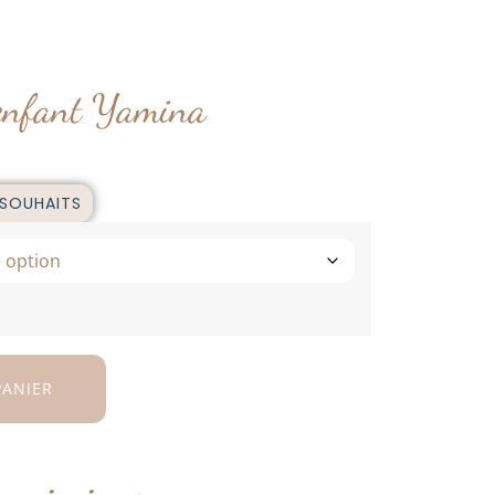
 enfant Yamina
 SOUHAITS
PANIER