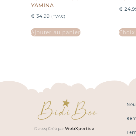
YAMINA
€
24,9
€
34,99
(TVAC)
Ajouter au panier
Choix
Nou
Ren
WebXpertise
© 2024 Créé par
Ter