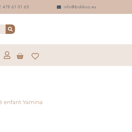
 478 61 01 65
info@bidiboo.eu
é enfant Yamina