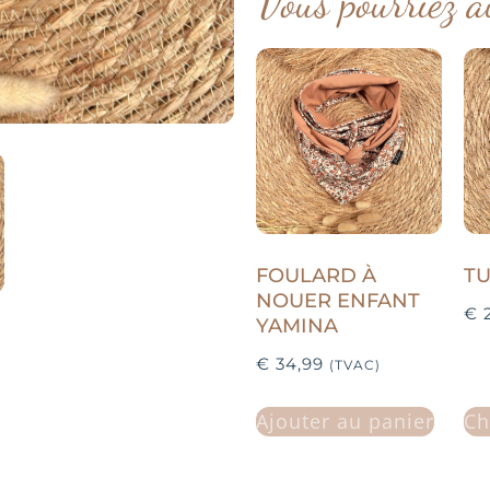
Vous pourriez a
FOULARD À
T
NOUER ENFANT
€
2
YAMINA
€
34,99
(TVAC)
Ajouter au panier
Ch