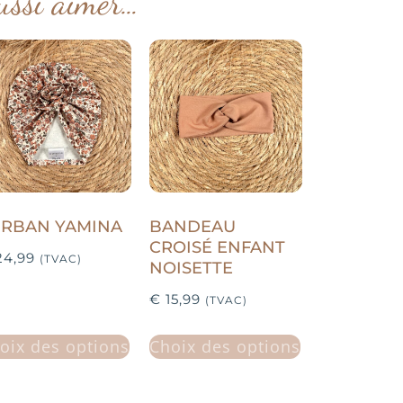
ussi aimer…
URBAN YAMINA
BANDEAU
CROISÉ ENFANT
4,99
(TVAC)
NOISETTE
€
15,99
(TVAC)
oix des options
Choix des options