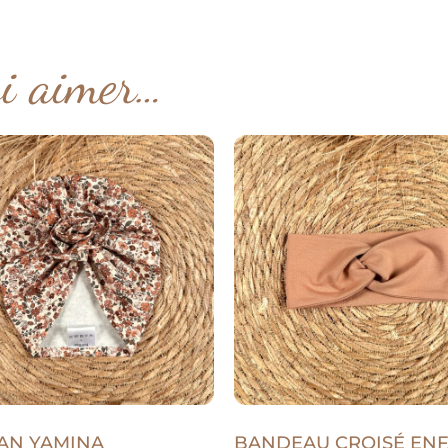
si aimer…
AN YAMINA
BANDEAU CROISÉ EN