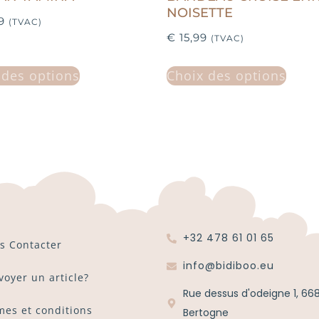
NOISETTE
9
(TVAC)
€
15,99
(TVAC)
 des options
Choix des options
+32 478 61 01 65
s Contacter
info@bidiboo.eu
voyer un article?
Rue dessus d'odeigne 1, 66
mes et conditions
Bertogne