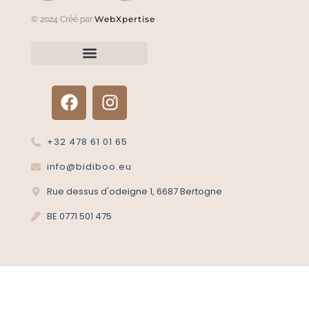
WebXpertise
© 2024 Créé par
Renvoyer un article?
Termes et conditions
Politique de confidentialité
+32 478 61 01 65
info@bidiboo.eu
Rue dessus d'odeigne 1, 6687 Bertogne
BE 0771 501 475