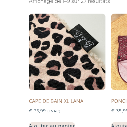
Affichage de 1–9 sur 27 résultats
CAPE DE BAIN XL LANA
PONCH
€
35,99
€
38,9
(TVAC)
Ajouter au panier
Ajout