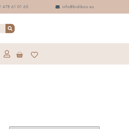
 478 61 01 65
info@bidiboo.eu