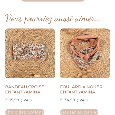
Vous pourriez aussi aimer…
BANDEAU CROISÉ
FOULARD À NOUER
ENFANT YAMINA
ENFANT YAMINA
€
15,99
€
34,99
(TVAC)
(TVAC)
Choix des options
Ajouter au panier