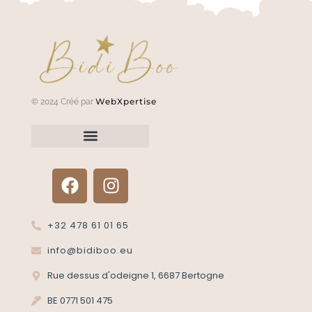
WebXpertise
© 2024 Créé par
Renvoyer un article?
Termes et conditions
Politique de confidentialité
+32 478 61 01 65
info@bidiboo.eu
Rue dessus d'odeigne 1, 6687 Bertogne
BE 0771 501 475