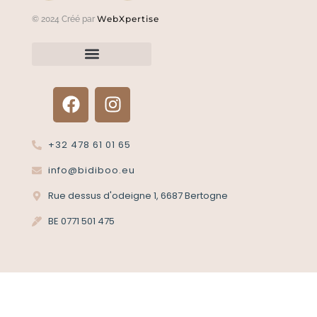
WebXpertise
© 2024 Créé par
Renvoyer un article?
Termes et conditions
Politique de confidentialité
+32 478 61 01 65
info@bidiboo.eu
Rue dessus d'odeigne 1, 6687 Bertogne
BE 0771 501 475