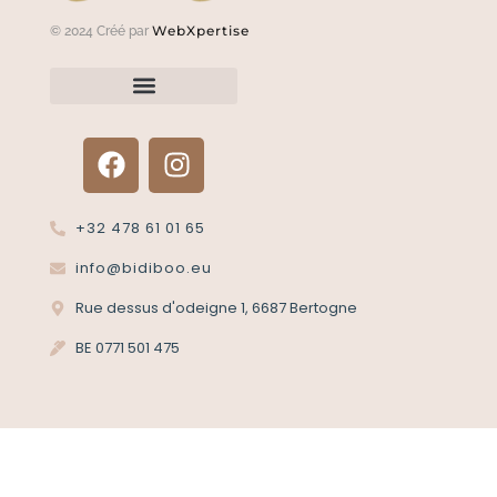
WebXpertise
© 2024 Créé par
Renvoyer un article?
Termes et conditions
Politique de confidentialité
+32 478 61 01 65
info@bidiboo.eu
Rue dessus d'odeigne 1, 6687 Bertogne
BE 0771 501 475