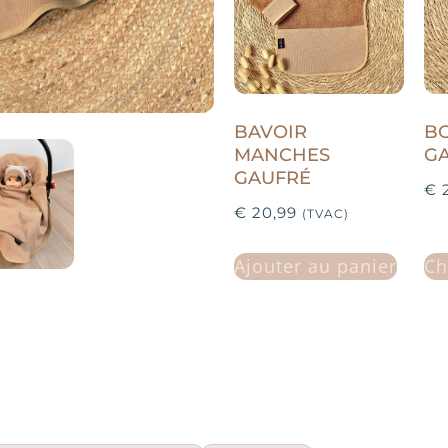
BAVOIR
BO
MANCHES
G
GAUFRÉ
€
2
€
20,99
(TVAC)
Ajouter au panier
Ch