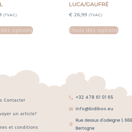
L
LUCA/GAUFRÉ
9
€
26,99
(TVAC)
(TVAC)
 des options
Choix des options
+32 478 61 01 65
s Contacter
info@bidiboo.eu
voyer un article?
Rue dessus d'odeigne 1, 66
mes et conditions
Bertogne