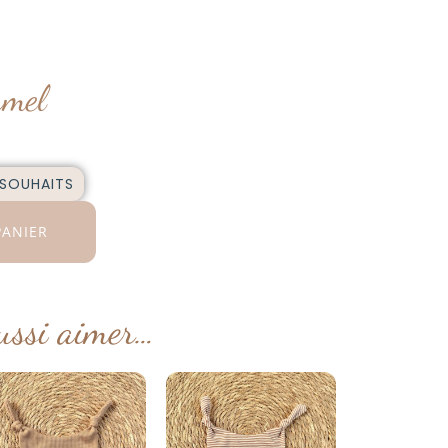
amel
 SOUHAITS
PANIER
ussi aimer…