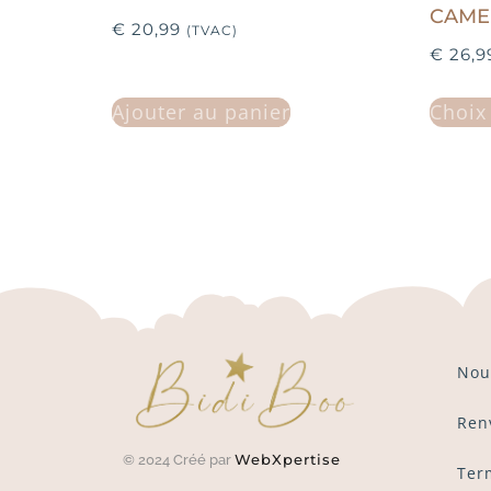
CAME
€
20,99
(TVAC)
€
26,9
Ajouter au panier
Choix
Nou
Ren
WebXpertise
© 2024 Créé par
Ter