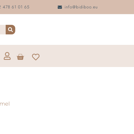
 478 61 01 65
info@bidiboo.eu
amel