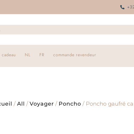
+32
 cadeau
NL
FR
commande revendeur
ueil
/
All
/
Voyager
/
Poncho
/ Poncho gaufré c