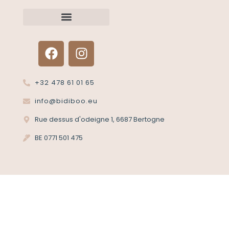
Renvoyer un article?
Termes et conditions
Politique de confidentialité
+32 478 61 01 65
info@bidiboo.eu
Rue dessus d'odeigne 1, 6687 Bertogne
BE 0771 501 475