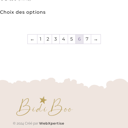
Choix des options
←
1
2
3
4
5
6
7
→
WebXpertise
© 2024 Créé par