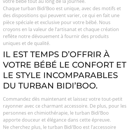
votre bébé tout au long de la journée.
Chaque turban Bidi’Boo est unique, avec des motifs et
des dispositions qui peuvent varier, ce qui en fait une
pièce spéciale et exclusive pour votre bébé. Nous
croyons en la valeur de l’artisanat et chaque création
reflète notre dévouement à fournir des produits
uniques et de qualité.
IL EST TEMPS D’OFFRIR À
VOTRE BÉBÉ LE CONFORT ET
LE STYLE INCOMPARABLES
DU TURBAN BIDI’BOO.
Commandez dès maintenant et laissez votre tout-petit
rayonner avec ce charmant accessoire. De plus, pour les
personnes en chimiothérapie, le turban Bidi’Boo
apporte douceur et élégance dans cette épreuve.
Ne cherchez plus, le turban Bidi’Boo est l’accessoire