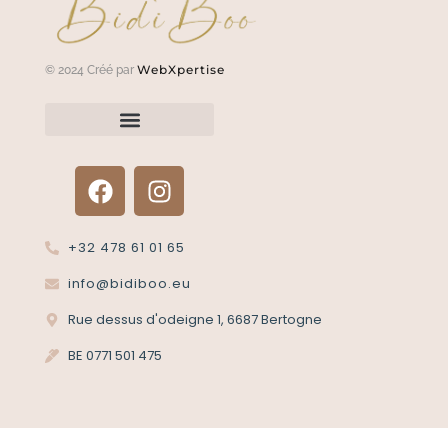
WebXpertise
© 2024 Créé par
Renvoyer un article?
Termes et conditions
Politique de confidentialité
+32 478 61 01 65
info@bidiboo.eu
Rue dessus d'odeigne 1, 6687 Bertogne
BE 0771 501 475