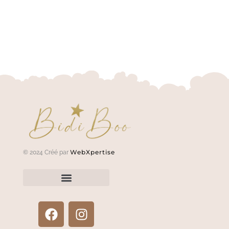
WebXpertise
© 2024 Créé par
Renvoyer un article?
Termes et conditions
Politique de confidentialité