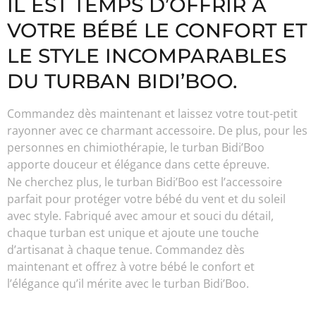
IL EST TEMPS D’OFFRIR À
VOTRE BÉBÉ LE CONFORT ET
LE STYLE INCOMPARABLES
DU TURBAN BIDI’BOO.
Commandez dès maintenant et laissez votre tout-petit
rayonner avec ce charmant accessoire. De plus, pour les
personnes en chimiothérapie, le turban Bidi’Boo
apporte douceur et élégance dans cette épreuve.
Ne cherchez plus, le turban Bidi’Boo est l’accessoire
parfait pour protéger votre bébé du vent et du soleil
avec style. Fabriqué avec amour et souci du détail,
chaque turban est unique et ajoute une touche
d’artisanat à chaque tenue. Commandez dès
maintenant et offrez à votre bébé le confort et
l’élégance qu’il mérite avec le turban Bidi’Boo.