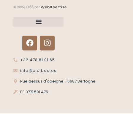
WebXpertise
© 2024 Créé par
Renvoyer un article?
Termes et conditions
Politique de confidentialité
+32 478 61 01 65
info@bidiboo.eu
Rue dessus d'odeigne 1, 6687 Bertogne
BE 0771 501 475