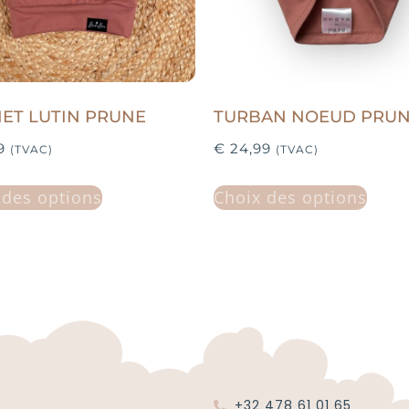
ET LUTIN PRUNE
TURBAN NOEUD PRU
9
€
24,99
(TVAC)
(TVAC)
 des options
Choix des options
+32 478 61 01 65