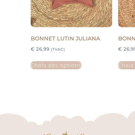
BONNET LUTIN JULIANA
BONN
€
26,99
€
26,9
(TVAC)
Choix des options
Choix