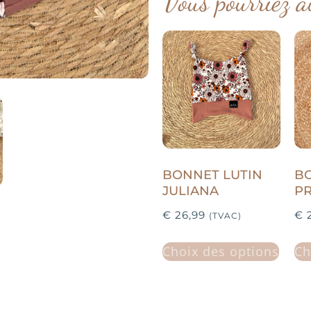
Vous pourriez a
BONNET LUTIN
BO
JULIANA
P
€
26,99
€
2
(TVAC)
Choix des options
Ch