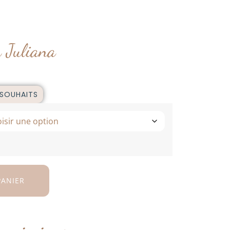
 Juliana
 SOUHAITS
PANIER