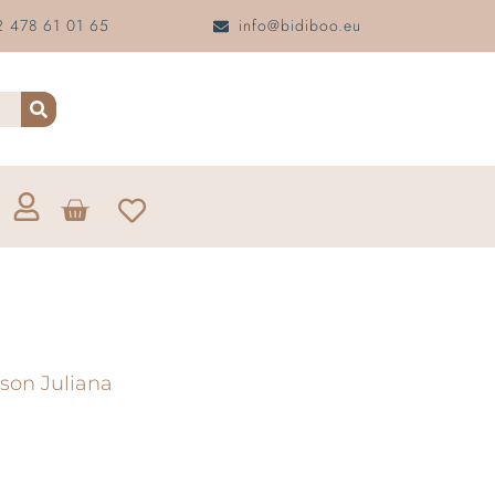
 478 61 01 65
info@bidiboo.eu
son Juliana