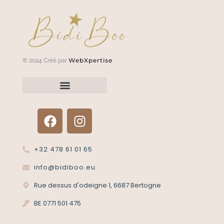
WebXpertise
© 2024 Créé par
Renvoyer un article?
Termes et conditions
Politique de confidentialité
+32 478 61 01 65
info@bidiboo.eu
Rue dessus d'odeigne 1, 6687 Bertogne
BE 0771 501 475