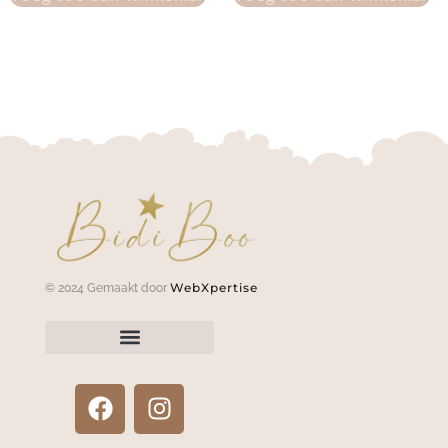
WebXpertise
© 2024 Gemaakt door
Neem contact met ons op
Een artikel retourneren?