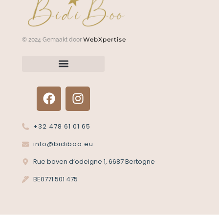
WebXpertise
© 2024 Gemaakt door
Neem contact met ons op
Een artikel retourneren?
+32 478 61 01 65
info@bidiboo.eu
Rue boven d’odeigne 1, 6687 Bertogne
BE0771 501 475