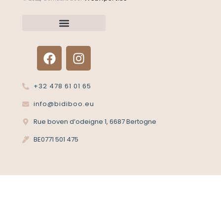
Neem contact met ons op
Een artikel retourneren?
+32 478 61 01 65
info@bidiboo.eu
Rue boven d’odeigne 1, 6687 Bertogne
BE0771 501 475