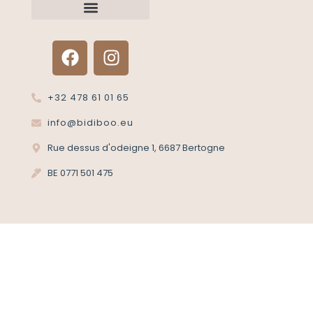
Renvoyer un article?
Termes et conditions
Politique de confidentialité
+32 478 61 01 65
info@bidiboo.eu
Rue dessus d'odeigne 1, 6687 Bertogne
BE 0771 501 475