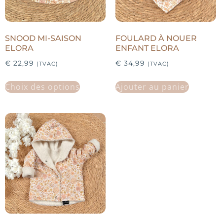
SNOOD MI-SAISON
FOULARD À NOUER
ELORA
ENFANT ELORA
€
22,99
€
34,99
(TVAC)
(TVAC)
Choix des options
Ajouter au panier