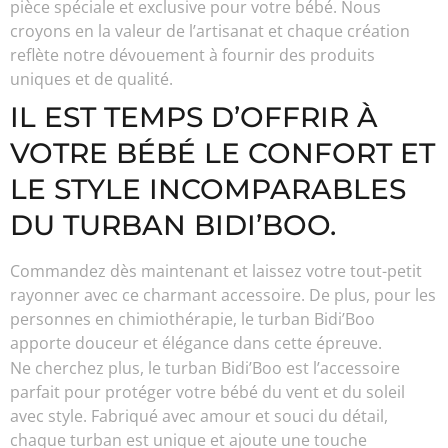
pièce spéciale et exclusive pour votre bébé. Nous
croyons en la valeur de l’artisanat et chaque création
reflète notre dévouement à fournir des produits
uniques et de qualité.
IL EST TEMPS D’OFFRIR À
VOTRE BÉBÉ LE CONFORT ET
LE STYLE INCOMPARABLES
DU TURBAN BIDI’BOO.
Commandez dès maintenant et laissez votre tout-petit
rayonner avec ce charmant accessoire. De plus, pour les
personnes en chimiothérapie, le turban Bidi’Boo
apporte douceur et élégance dans cette épreuve.
Ne cherchez plus, le turban Bidi’Boo est l’accessoire
parfait pour protéger votre bébé du vent et du soleil
avec style. Fabriqué avec amour et souci du détail,
chaque turban est unique et ajoute une touche