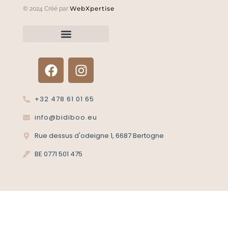
WebXpertise
© 2024 Créé par
Renvoyer un article?
Termes et conditions
Politique de confidentialité
+32 478 61 01 65
info@bidiboo.eu
Rue dessus d'odeigne 1, 6687 Bertogne
BE 0771 501 475