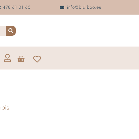
 478 61 01 65
info@bidiboo.eu
mois