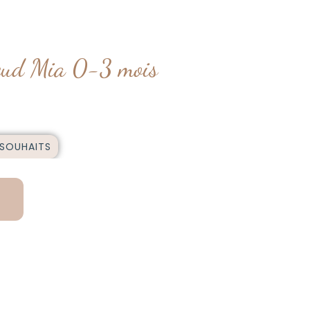
eud Mia 0-3 mois
 SOUHAITS