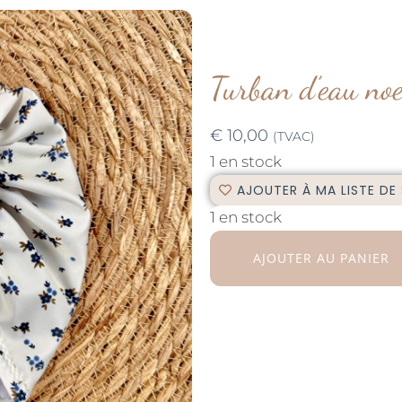
Turban d’eau no
€
10,00
(TVAC)
1 en stock
AJOUTER À MA LISTE DE
1 en stock
AJOUTER AU PANIER