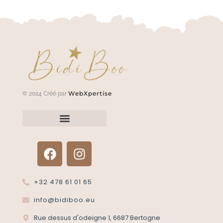
WebXpertise
© 2024 Créé par
Renvoyer un article?
Termes et conditions
Politique de confidentialité
+32 478 61 01 65
info@bidiboo.eu
Rue dessus d'odeigne 1, 6687 Bertogne