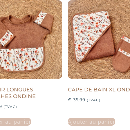
IR LONGUES
CAPE DE BAIN XL OND
HES ONDINE
€
35,99
(TVAC)
9
(TVAC)
er au panier
Ajouter au panier