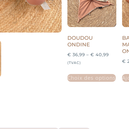
DOUDOU
B
ONDINE
M
O
€
36,99
–
€
40,99
€
2
(TVAC)
Choix des options
Aj