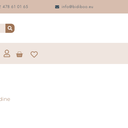
 478 61 01 65
info@bidiboo.eu
ndine