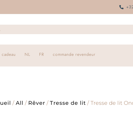
+32
 cadeau
NL
FR
commande revendeur
ueil
/
All
/
Rêver
/
Tresse de lit
/ Tresse de lit O