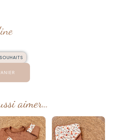
dine
 SOUHAITS
PANIER
ussi aimer…