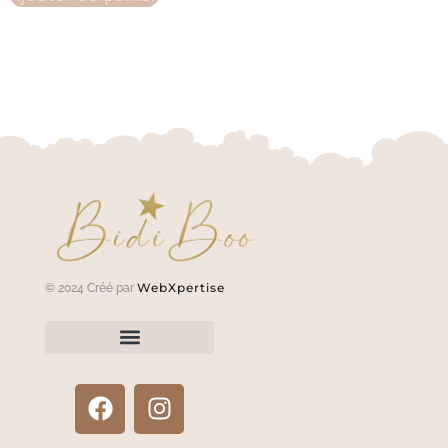
WebXpertise
© 2024 Créé par
Renvoyer un article?
Termes et conditions
Politique de confidentialité