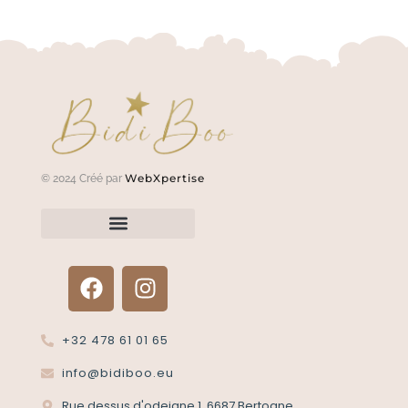
WebXpertise
© 2024 Créé par
Renvoyer un article?
Termes et conditions
Politique de confidentialité
+32 478 61 01 65
info@bidiboo.eu
Rue dessus d'odeigne 1, 6687 Bertogne