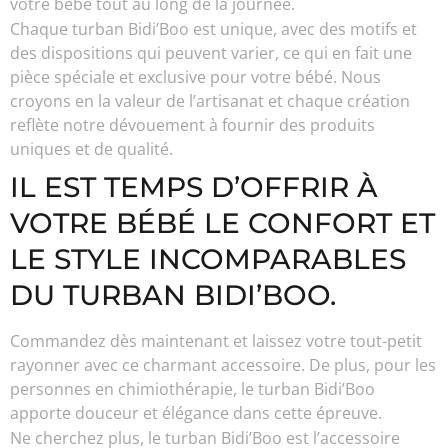
votre bébé tout au long de la journée.
Chaque turban Bidi’Boo est unique, avec des motifs et
des dispositions qui peuvent varier, ce qui en fait une
pièce spéciale et exclusive pour votre bébé. Nous
croyons en la valeur de l’artisanat et chaque création
reflète notre dévouement à fournir des produits
uniques et de qualité.
IL EST TEMPS D’OFFRIR À
VOTRE BÉBÉ LE CONFORT ET
LE STYLE INCOMPARABLES
DU TURBAN BIDI’BOO.
Commandez dès maintenant et laissez votre tout-petit
rayonner avec ce charmant accessoire. De plus, pour les
personnes en chimiothérapie, le turban Bidi’Boo
apporte douceur et élégance dans cette épreuve.
Ne cherchez plus, le turban Bidi’Boo est l’accessoire