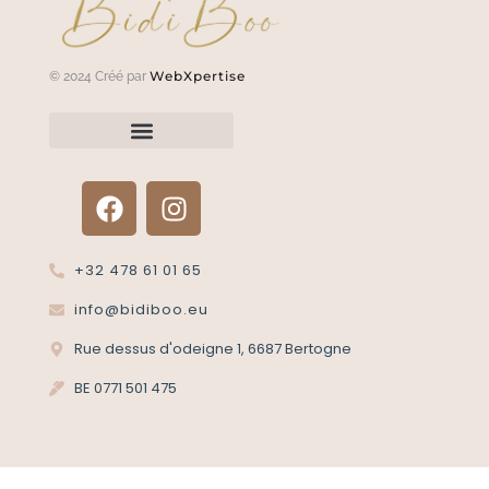
WebXpertise
© 2024 Créé par
Renvoyer un article?
Termes et conditions
Politique de confidentialité
+32 478 61 01 65
info@bidiboo.eu
Rue dessus d'odeigne 1, 6687 Bertogne
BE 0771 501 475