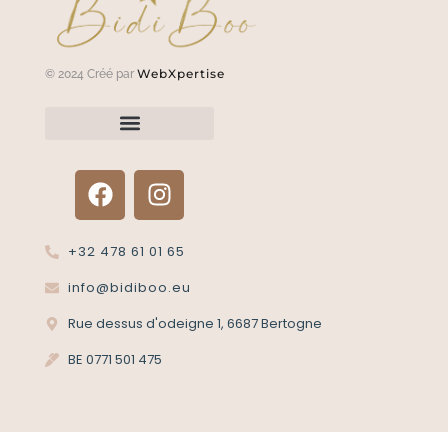
WebXpertise
© 2024 Créé par
Renvoyer un article?
Termes et conditions
Politique de confidentialité
+32 478 61 01 65
info@bidiboo.eu
Rue dessus d'odeigne 1, 6687 Bertogne
BE 0771 501 475