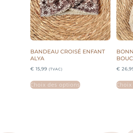
BANDEAU CROISÉ ENFANT
BONN
ALYA
BOUC
€
15,99
€
26,9
(TVAC)
Choix des options
Choix