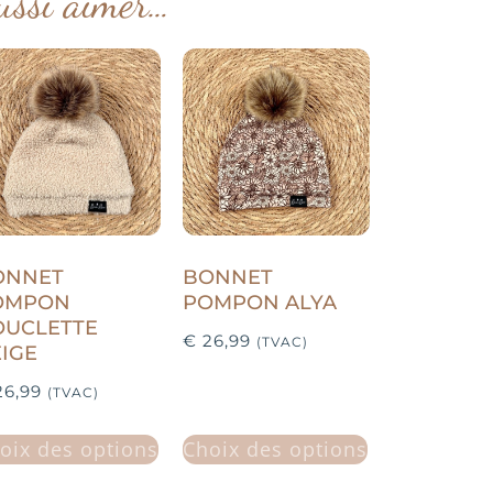
ussi aimer…
ONNET
BONNET
OMPON
POMPON ALYA
OUCLETTE
€
26,99
(TVAC)
IGE
6,99
(TVAC)
oix des options
Choix des options