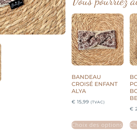
Vous pourriez a
BANDEAU
B
CROISÉ ENFANT
P
ALYA
B
BE
€
15,99
(TVAC)
€
2
Choix des options
Ch