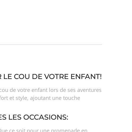
 LE COU DE VOTRE ENFANT!
ou de votre enfant lors de ses aventures
fort et style, ajoutant une touche
S LES OCCASIONS:
t. Que ce soit pour une promenade en