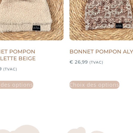
ET POMPON
BONNET POMPON AL
LETTE BEIGE
€
26,99
(TVAC)
9
(TVAC)
 des options
Choix des options