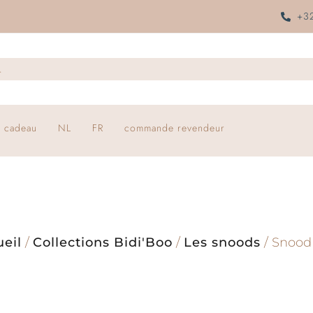
+32
 cadeau
NL
FR
commande revendeur
eil
/
Collections Bidi'Boo
/
Les snoods
/ Snood