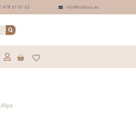
 478 61 01 65
info@bidiboo.eu
 Alya