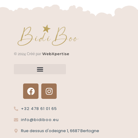
WebXpertise
© 2024 Créé par
Renvoyer un article?
Termes et conditions
Politique de confidentialité
+32 478 61 01 65
info@bidiboo.eu
Rue dessus d'odeigne 1, 6687 Bertogne