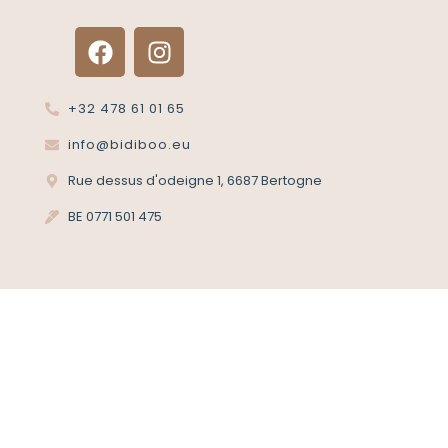
Renvoyer un article?
Termes et conditions
Politique de confidentialité
+32 478 61 01 65
info@bidiboo.eu
Rue dessus d'odeigne 1, 6687 Bertogne
BE 0771 501 475