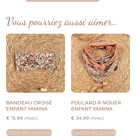
Vous pourriez aussi aimer…
BANDEAU CROISÉ
FOULARD À NOUER
ENFANT YAMINA
ENFANT YAMINA
€
15,99
€
34,99
(TVAC)
(TVAC)
Choix des options
Ajouter au panier