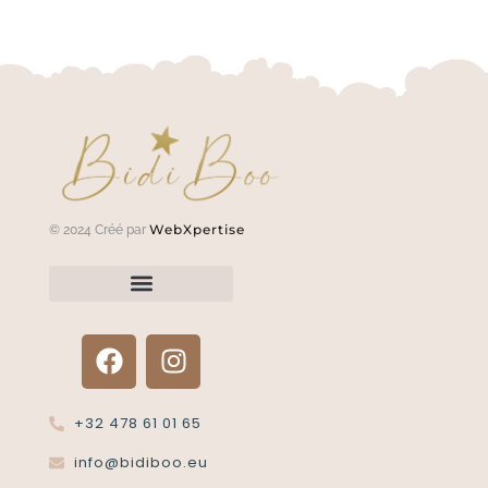
WebXpertise
© 2024 Créé par
Renvoyer un article?
Termes et conditions
Politique de confidentialité
+32 478 61 01 65
info@bidiboo.eu