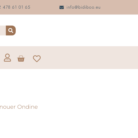
 478 61 01 65
info@bidiboo.eu
 nouer Ondine