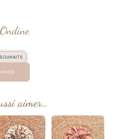
 Ondine
 SOUHAITS
PANIER
ussi aimer…