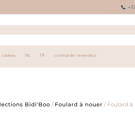
+32
 cadeau
NL
FR
commande revendeur
lections Bidi'Boo
/
Foulard à nouer
/ Foulard à