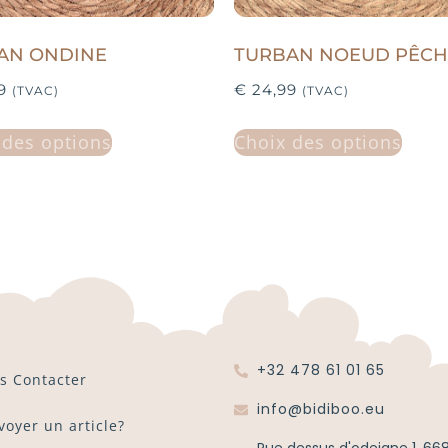
AN ONDINE
TURBAN NOEUD PÊCH
9
€
24,99
(TVAC)
(TVAC)
 des options
Choix des options
+32 478 61 01 65
s Contacter
info@bidiboo.eu
voyer un article?