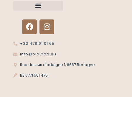
Renvoyer un article?
Termes et conditions
Politique de confidentialité
+32 478 61 01 65
info@bidiboo.eu
Rue dessus d'odeigne 1, 6687 Bertogne
BE 0771 501 475