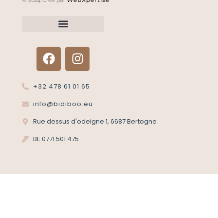
Renvoyer un article?
Termes et conditions
Politique de confidentialité
+32 478 61 01 65
info@bidiboo.eu
Rue dessus d'odeigne 1, 6687 Bertogne
BE 0771 501 475