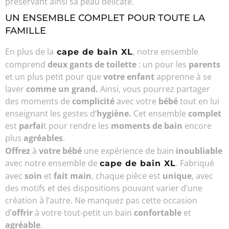
préservant ainsi sa peau délicate.
UN ENSEMBLE COMPLET POUR TOUTE LA
FAMILLE
En plus de la
, notre ensemble
cape de bain XL
comprend
deux gants de toilette
: un pour les
parents
et un plus petit pour que
votre enfant
apprenne à se
laver
comme un grand.
Ainsi, vous pourrez partager
des moments de
complicité
avec votre
bébé
tout en lui
enseignant les gestes d’
hygiène.
Cet ensemble
complet
est
parfai
t pour rendre les
moments de bain
encore
plus
agréables
.
Offrez
à
votre bébé
une expérience de bain
inoubliable
avec notre ensemble de
. Fabriqué
cape de bain XL
avec
soin
et
fait main
, chaque pièce est
unique
, avec
des motifs et des dispositions pouvant varier d’une
création à l’autre. Ne manquez pas cette occasion
d’
offrir
à votre tout-petit un bain
confortable
et
agréable
.