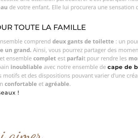
eau
de votre enfant. Elle lui procurera une sensation 
UR TOUTE LA FAMILLE
 ensemble comprend
deux gants de toilette
: un pour
 un grand.
Ainsi, vous pourrez partager des mome
et ensemble
complet
est
parfai
t pour rendre les
mo
bain
inoubliable
avec notre ensemble de
cape de b
s motifs et des dispositions pouvant varier d’une cré
in
confortable
et
agréable
.
seaux !
si aimer…