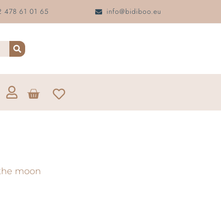
 478 61 01 65
info@bidiboo.eu
 the moon