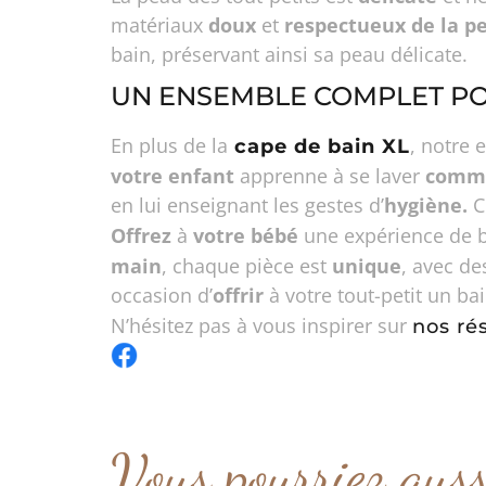
matériaux
doux
et
respectueux de la p
bain, préservant ainsi sa peau délicate.
UN ENSEMBLE COMPLET PO
En plus de la
, notre
cape de bain XL
votre enfant
apprenne à se laver
comme
en lui enseignant les gestes d’
hygiène.
C
Offrez
à
votre bébé
une expérience de 
main
, chaque pièce est
unique
, avec de
occasion d’
offrir
à votre tout-petit un ba
N’hésitez pas à vous inspirer sur
nos ré
Vous pourriez aus