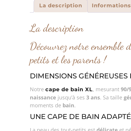
La description
Information
La description
Découvrez notre ensemble d
petits et les parents !
DIMENSIONS GÉNÉREUSES 
Notre
, mesurant
90/
cape de bain XL
naissance
jusqu’à ses
3 ans
. Sa taille
gé
moments de
bain
.
UNE CAPE DE BAIN ADAPTÉ
La peau des tout-petits est
délicate
et né