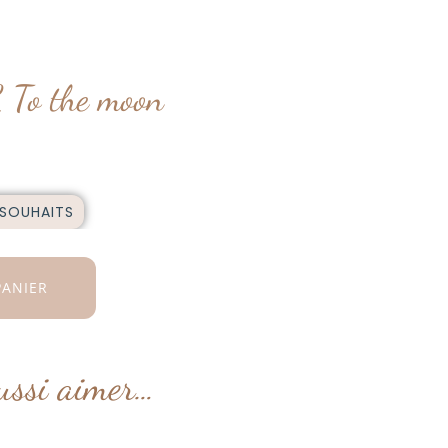
 To the moon
 SOUHAITS
PANIER
ussi aimer…