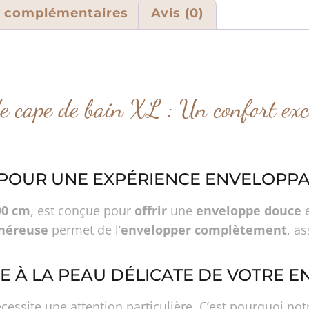
s complémentaires
Avis (0)
e cape de bain XL : Un confort exce
POUR UNE EXPÉRIENCE ENVELOPP
90 cm
, est conçue pour
offrir
une
enveloppe douce
néreuse
permet de l’
envelopper complètement
, a
E À LA PEAU DÉLICATE DE VOTRE E
cessite une attention particulière. C’est pourquoi no