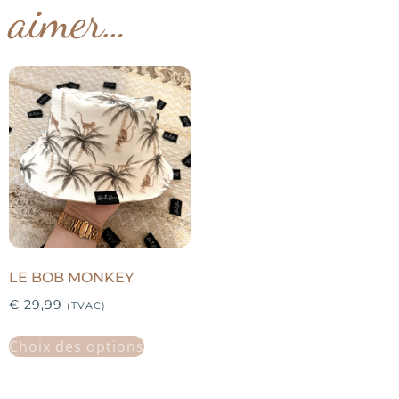
aimer…
LE BOB MONKEY
€
29,99
(TVAC)
Choix des options