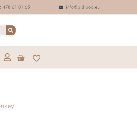
 478 61 01 65
info@bidiboo.eu
onkey