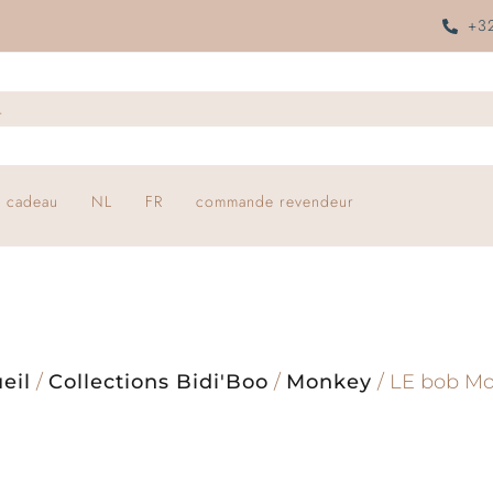
+32
 cadeau
NL
FR
commande revendeur
eil
/
Collections Bidi'Boo
/
Monkey
/ LE bob M