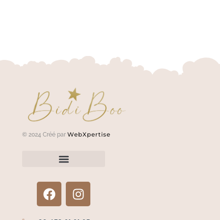
WebXpertise
© 2024 Créé par
Renvoyer un article?
Termes et conditions
Politique de confidentialité