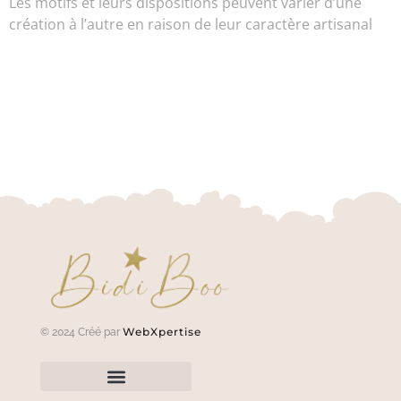
Les motifs et leurs dispositions peuvent varier d’une
création à l’autre en raison de leur caractère artisanal
WebXpertise
© 2024 Créé par
Renvoyer un article?
Termes et conditions
Politique de confidentialité