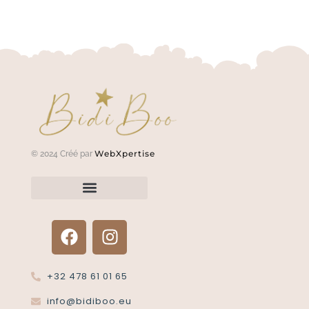
WebXpertise
© 2024 Créé par
Renvoyer un article?
Termes et conditions
Politique de confidentialité
+32 478 61 01 65
info@bidiboo.eu