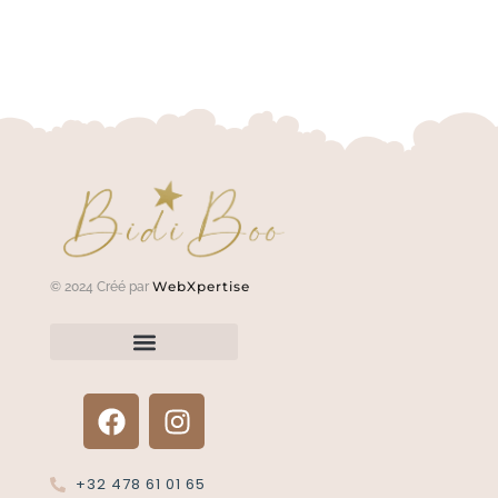
WebXpertise
© 2024 Créé par
Renvoyer un article?
Termes et conditions
Politique de confidentialité
+32 478 61 01 65