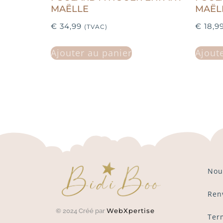
MAËLLE
MAËL
€
34,99
€
18,9
(TVAC)
Ajouter au panier
Ajout
Nou
Ren
WebXpertise
© 2024 Créé par
Ter