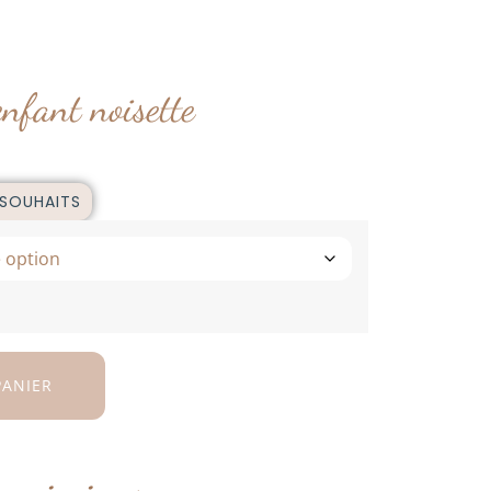
nfant noisette
 SOUHAITS
PANIER