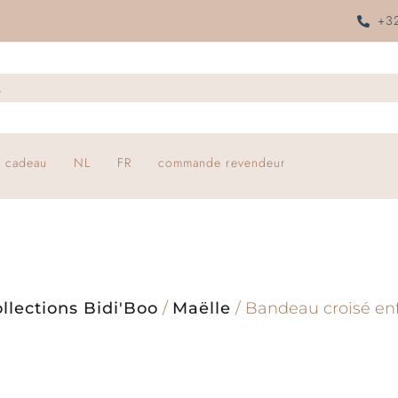
+32
 cadeau
NL
FR
commande revendeur
llections Bidi'Boo
/
Maëlle
/ Bandeau croisé enf