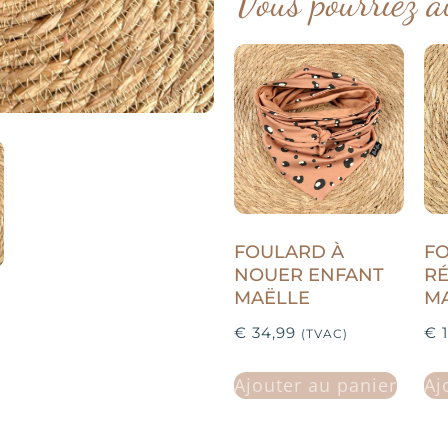
Vous pourriez a
FOULARD À
F
NOUER ENFANT
RÉ
MAËLLE
M
€
34,99
€
1
(TVAC)
Ajouter au panier
Aj