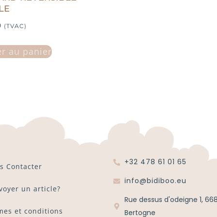
LE
9
(TVAC)
er au panier
+32 478 61 01 65
s Contacter
info@bidiboo.eu
voyer un article?
Rue dessus d'odeigne 1, 66
mes et conditions
Bertogne