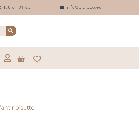
 478 61 01 65
info@bidiboo.eu
ant noisette