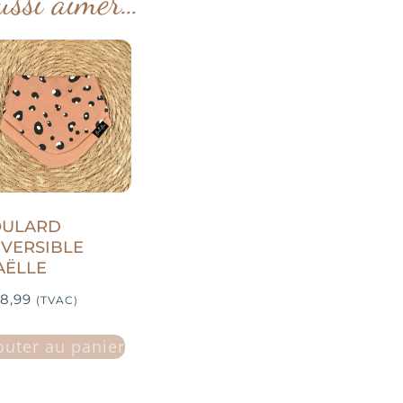
ussi aimer…
OULARD
VERSIBLE
AËLLE
8,99
(TVAC)
outer au panier