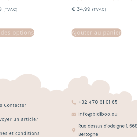
9
€
34,99
(TVAC)
(TVAC)
 des options
Ajouter au panier
+32 478 61 01 65
s Contacter
info@bidiboo.eu
voyer un article?
Rue dessus d'odeigne 1, 66
mes et conditions
Bertogne