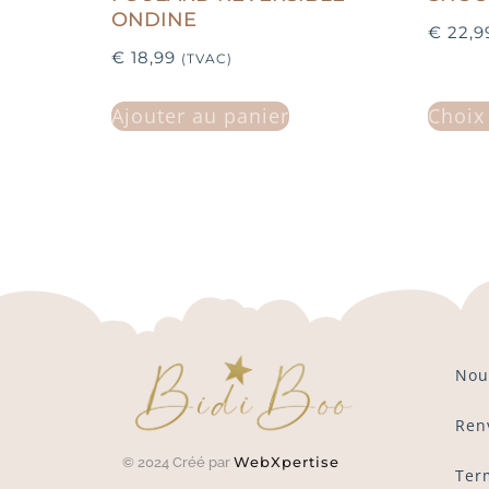
ONDINE
€
22,9
€
18,99
(TVAC)
Ajouter au panier
Choix
Nou
Ren
WebXpertise
© 2024 Créé par
Ter