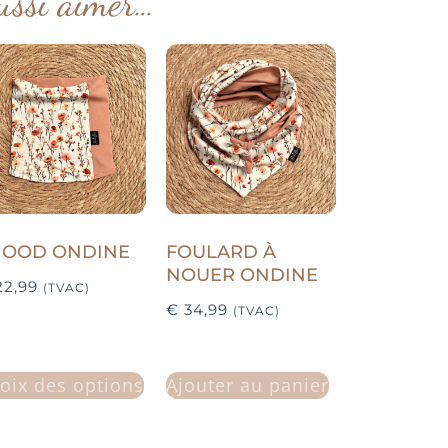
ussi aimer…
NOOD ONDINE
FOULARD À
NOUER ONDINE
2,99
(TVAC)
€
34,99
(TVAC)
oix des options
Ajouter au panier