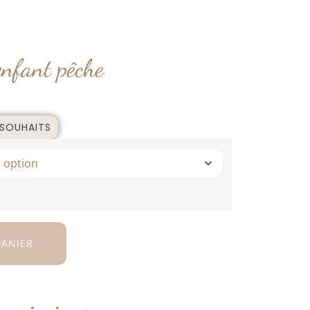
enfant pêche
 SOUHAITS
PANIER