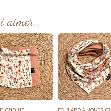
si aimer…
D ONDINE
FOULARD À NOUER O