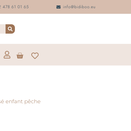
 478 61 01 65
info@bidiboo.eu
sé enfant pêche